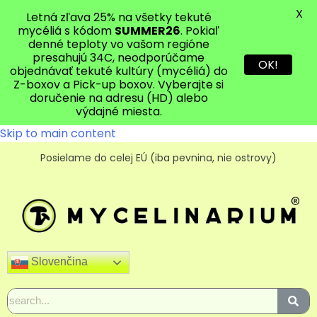
X
Letná zľava 25% na všetky tekuté
mycéliá s kódom
SUMMER26
. Pokiaľ
denné teploty vo vašom regióne
presahujú 34C, neodporúčame
OK!
objednávať tekuté kultúry (mycéliá) do
Z-boxov a Pick-up boxov. Vyberajte si
doručenie na adresu (HD) alebo
výdajné miesta.
Skip to main content
Posielame do celej EÚ (iba pevnina, nie ostrovy)
Slovenčina