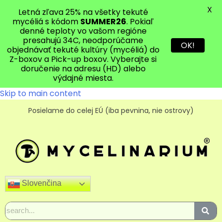
X
Letná zľava 25% na všetky tekuté
mycéliá s kódom
SUMMER26
. Pokiaľ
denné teploty vo vašom regióne
presahujú 34C, neodporúčame
OK!
objednávať tekuté kultúry (mycéliá) do
Z-boxov a Pick-up boxov. Vyberajte si
doručenie na adresu (HD) alebo
výdajné miesta.
Skip to main content
Posielame do celej EÚ (iba pevnina, nie ostrovy)
Slovenčina