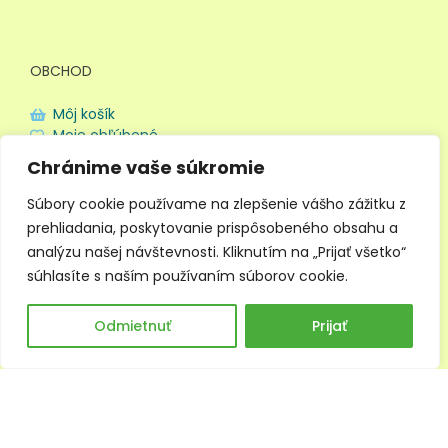
OBCHOD
Môj košík
Moje obľúbené
Doprava a platba
Chránime vaše súkromie
Obchodné podmienky
Ochrana súkromia
Súbory cookie používame na zlepšenie vášho zážitku z
prehliadania, poskytovanie prispôsobeného obsahu a
analýzu našej návštevnosti. Kliknutím na „Prijať všetko“
súhlasíte s naším používaním súborov cookie.
0
Odmietnuť
Prijať