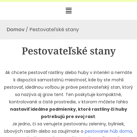
Domov
/ Pestovateľské stany
Pestovateľské stany
Ak chcete pestovať rastliny alebo huby v interiéri a nemáte
k dispozícii samostatnú miestnosť, kde by ste mohli
pestovať, ideálnou voľbou je práve pestovateľský stan, ktorý
sa nazýva aj grow tent. Ten poskytuje kompaktné,
kontrolované a čisté prostredie, v ktorom môžete ľahko
nastaviť ideálne podmienky, ktoré rastliny či huby
potrebujú pre svoj rast
.
Je jedno, či sa venujete pestovaniu zeleniny, byliniek,
izbových rastlín alebo sa zaujímate o
pestovanie húb doma
,