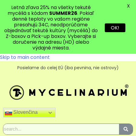
X
Letná zľava 25% na všetky tekuté
mycéliá s kódom
SUMMER26
. Pokiaľ
denné teploty vo vašom regióne
presahujú 34C, neodporúčame
OK!
objednávať tekuté kultúry (mycéliá) do
Z-boxov a Pick-up boxov. Vyberajte si
doručenie na adresu (HD) alebo
výdajné miesta.
Skip to main content
Posielame do celej EÚ (iba pevnina, nie ostrovy)
Slovenčina