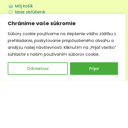
Môj košík
Moje obľúbené
Doprava a platba
Chránime vaše súkromie
Obchodné podmienky
Ochrana súkromia
Súbory cookie používame na zlepšenie vášho zážitku z
prehliadania, poskytovanie prispôsobeného obsahu a
analýzu našej návštevnosti. Kliknutím na „Prijať všetko“
súhlasíte s naším používaním súborov cookie.
0
Odmietnuť
Prijať