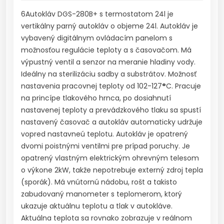
6Autokláv DGS-280B+ s termostatom 24l je
vertikálny parný autokláv o objeme 24l. Autokláv je
vybavený digitálnym ovládacím panelom s
možnosťou regulácie teploty a s časovačom. Má
výpustný ventil a senzor na meranie hladiny vody.
Ideálny na sterilizáciu sadby a substrátov. Možnosť
nastavenia pracovnej teploty od 102-127
°
C. Pracuje
na princípe tlakového hrnca, po dosiahnutí
nastavenej teploty a prevádzkového tlaku sa spustí
nastavený časovač a autokláv automaticky udržuje
vopred nastavneú teplotu. Autokláv je opatrený
dvomi poistnými ventilmi pre prípad poruchy. Je
opatrený vlastným elektrickým ohrevným telesom
o výkone 2kW, takže nepotrebuje externý zdroj tepla
(sporák). Má vnútornú nádobu, rošt a takisto
zabudovaný manometer s teplomerom, ktorý
ukazuje aktuálnu teplotu a tlak v autokláve.
Aktuálna teplota sa rovnako zobrazuje v reálnom