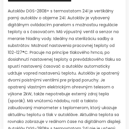
Autokláv DGS-280B+ s termostatom 24l je vertikálny
parný autokláv o objeme 24l. Autokláv je vybavený
digitálnym ovládacím panelom s možnosťou regulácie
teploty a s časovačom. Má výpustný ventil a senzor na
meranie hladiny vody. Ideálny na sterilizáciu sadby a
substrátov. Možnosť nastavenia pracovnej teploty od
102-127
°
C. Pracuje na princípe tlakového hrnca, po
dosiahnutí nastavenej teploty a prevádzkového tlaku sa
spustí nastavený časovač a autokláv automaticky
udržuje vopred nastavenú teplotu. Autokláv je opatrený
dvomi poistnými ventilmi pre prípad poruchy. Je
opatrený vlastným elektrickým ohrevným telesom o
výkone 2kW, takže nepotrebuje externý zdroj tepla
(sporák). Má vnútornú nádobu, rošt a takisto
zabudovaný manometer s teplomerom, ktorý ukazuje
aktuálnu teplotu a tlak v autokláve. Aktuálna teplota sa
rovnako zobrazuje v reálnom čase na digitálnom displeji.
Autokláv DGS-280B+ s termostatom 24l nie je určený