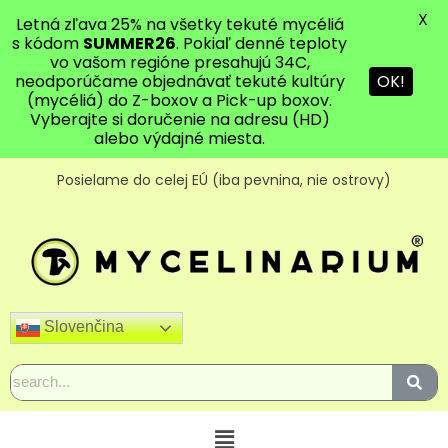
X
Letná zľava 25% na všetky tekuté mycéliá
s kódom
SUMMER26
. Pokiaľ denné teploty
vo vašom regióne presahujú 34C,
OK!
neodporúčame objednávať tekuté kultúry
(mycéliá) do Z-boxov a Pick-up boxov.
Vyberajte si doručenie na adresu (HD)
alebo výdajné miesta.
Posielame do celej EÚ (iba pevnina, nie ostrovy)
Slovenčina