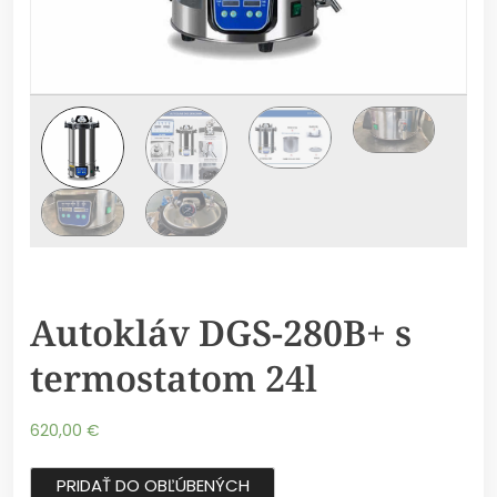
Autokláv DGS-280B+ s
termostatom 24l
620,00
€
PRIDAŤ DO OBĽÚBENÝCH