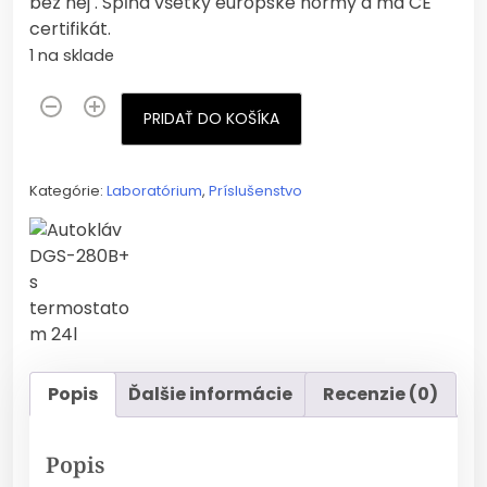
bez nej . Spĺňa všetky európske normy a má CE
certifikát.
1 na sklade
PRIDAŤ DO KOŠÍKA
Kategórie:
Laboratórium
,
Príslušenstvo
Popis
Ďalšie informácie
Recenzie (0)
Popis