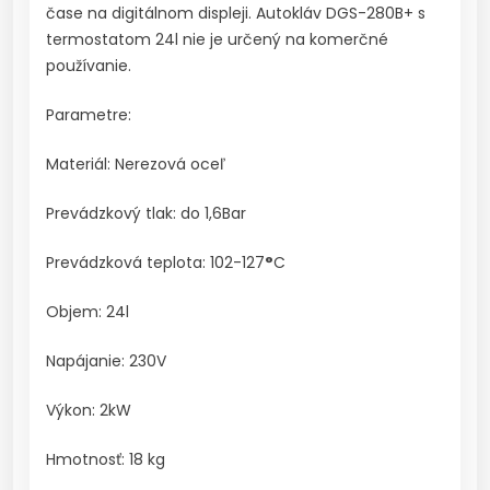
čase na digitálnom displeji. Autokláv DGS-280B+ s
termostatom 24l nie je určený na komerčné
používanie.
Parametre:
Materiál: Nerezová oceľ
Prevádzkový tlak: do 1,6Bar
Prevádzková teplota: 102-127
°
C
Objem: 24l
Napájanie: 230V
Výkon: 2kW
Hmotnosť: 18 kg