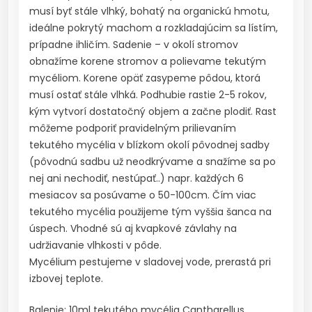
musí byť stále vlhký, bohatý na organickú hmotu,
ideálne pokrytý machom a rozkladajúcim sa lístím,
prípadne ihličím. Sadenie – v okolí stromov
obnažíme korene stromov a polievame tekutým
mycéliom. Korene opäť zasypeme pôdou, ktorá
musí ostať stále vlhká. Podhubie rastie 2-5 rokov,
kým vytvorí dostatočný objem a začne plodiť. Rast
môžeme podporiť pravidelným prilievaním
tekutého mycélia v blízkom okolí pôvodnej sadby
(pôvodnú sadbu už neodkrývame a snažíme sa po
nej ani nechodiť, nestúpať..) napr. každých 6
mesiacov sa posúvame o 50-100cm. Čím viac
tekutého mycélia použijeme tým vyššia šanca na
úspech. Vhodné sú aj kvapkové závlahy na
udržiavanie vlhkosti v pôde.
Mycélium pestujeme v sladovej vode, prerastá pri
izbovej teplote.
Balenie: 10ml tekutého mycélia Cantharellus