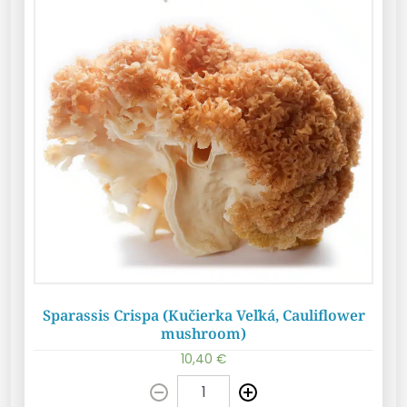
Sparassis Crispa (Kučierka Veľká, Cauliflower
mushroom)
10,40
€
Pridať do košíka