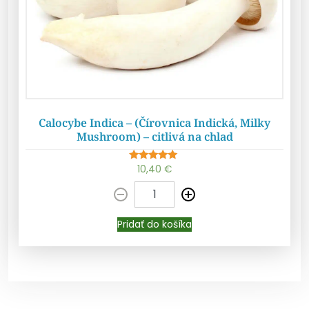
Calocybe Indica – (Čírovnica Indická, Milky
Mushroom) – citlivá na chlad
Pridať do košíka
10,40
€
Hodnotenie
5.00
z 5
Pridať do košíka