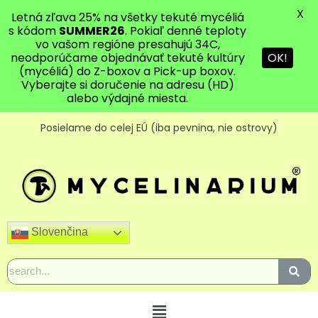
X
Letná zľava 25% na všetky tekuté mycéliá
s kódom
SUMMER26
. Pokiaľ denné teploty
vo vašom regióne presahujú 34C,
OK!
neodporúčame objednávať tekuté kultúry
(mycéliá) do Z-boxov a Pick-up boxov.
Vyberajte si doručenie na adresu (HD)
alebo výdajné miesta.
Posielame do celej EÚ (iba pevnina, nie ostrovy)
Slovenčina