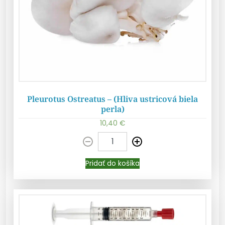
Pleurotus Ostreatus – (Hliva ustricová biela
perla)
10,40
€
Pridať do košíka
Pridať do košíka