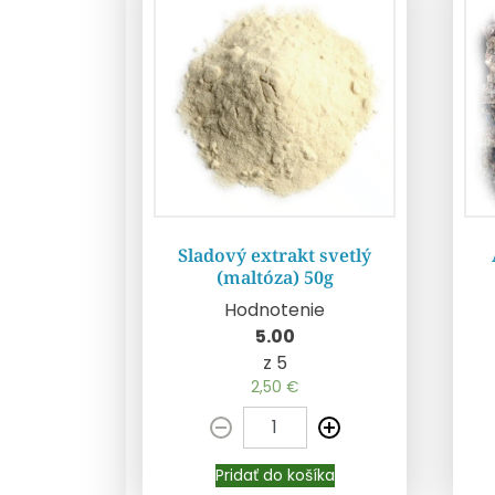
Sladový extrakt svetlý
(maltóza) 50g
Hodnotenie
Pridať do košíka
5.00
z 5
2,50
€
Pridať do košíka