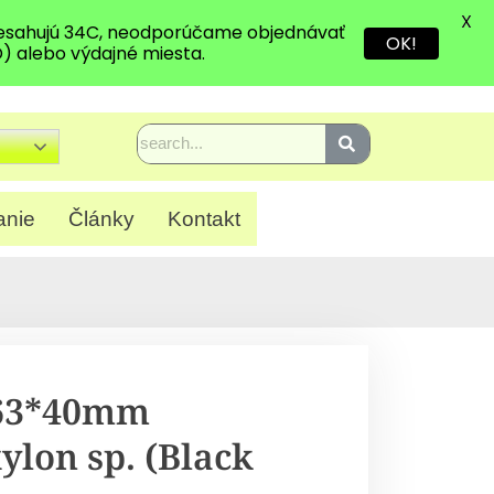
X
presahujú 34C, neodporúčame objednávať
OK!
D) alebo výdajné miesta.
anie
Články
Kontakt
 63*40mm
lon sp. (Black