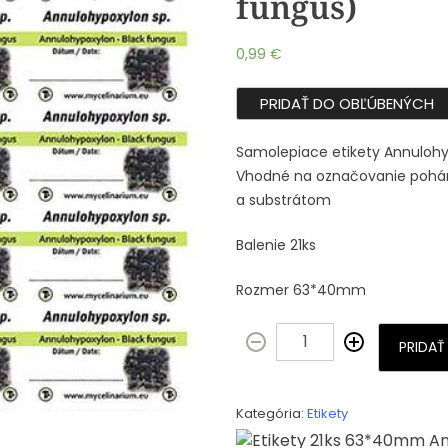
fungus)
0,99
€
PRIDAŤ DO OBĽÚBENÝCH
Samolepiace etikety Annulohy
Vhodné na označovanie pohár
a substrátom
Balenie 21ks
Rozmer 63*40mm
PRIDAŤ
Kategória:
Etikety