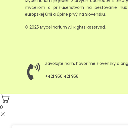
Mycelinarium je jeden z prvých obchodov s teku
mycéliom a príslušenstvom na pestovanie húb
európskej únii a úplne prvý na Slovensku.
© 2025 Mycelinarium All Rights Reserved.
Zavolajte nám, hovoríme slovensky a angl
+421 950 421 958
0