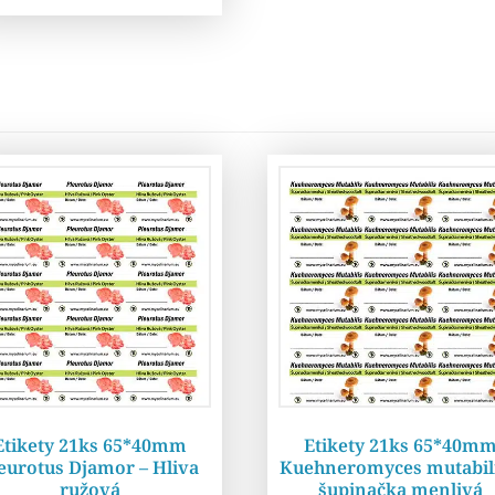
Etikety 21ks 65*40mm
Etikety 21ks 65*40m
eurotus Djamor – Hliva
Kuehneromyces mutabili
ružová
šupinačka menlivá