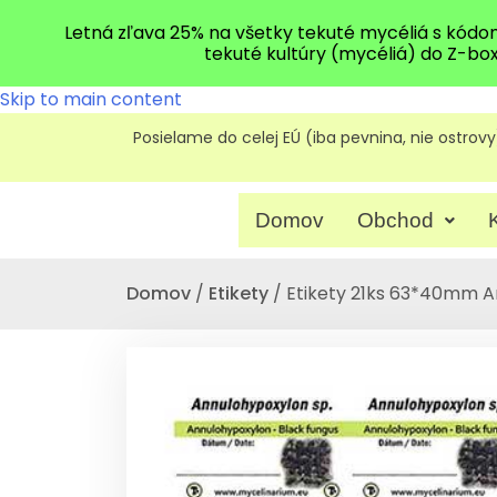
Letná zľava 25% na všetky tekuté mycéliá s kód
tekuté kultúry (mycéliá) do Z-bo
Skip to main content
Posielame do celej EÚ (iba pevnina, nie ostrovy
Domov
Obchod
Domov
/
Etikety
/ Etikety 21ks 63*40mm A