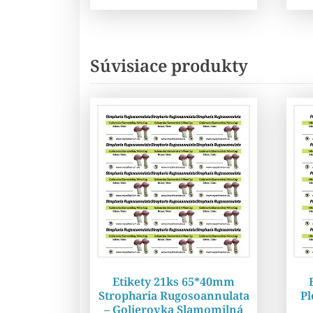
Súvisiace produkty
Etikety 21ks 65*40mm
Stropharia Rugosoannulata
Pl
– Golierovka Slamomilná