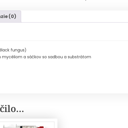
zie (0)
Black fungus)
 mycéliom a sáčkov so sadbou a substrátom
čilo…