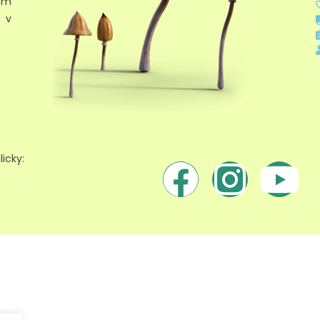
tým
 v
icky: