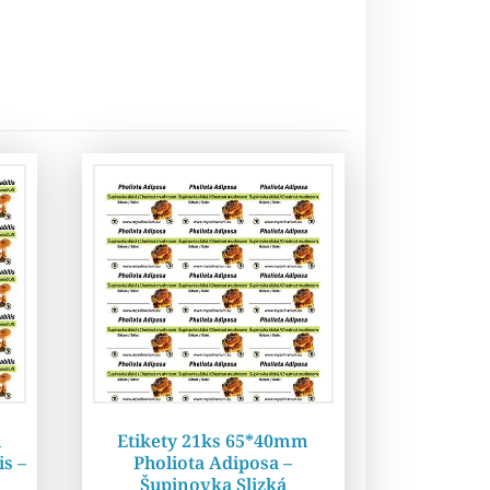
m
Etikety 21ks 65*40mm
s –
Pholiota Adiposa –
Šupinovka Slizká