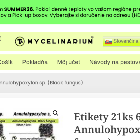
om
SUMMER26
. Pokiaľ denné teploty vo vašom regióne 
xov a Pick-up boxov. Vyberajte si doručenie na adresu (H
)
Slovenčina
Košík
Pokladňa
Môj účet
Návody na pestov
nnulohypoxylon sp. (Black fungus)
Etikety 21ks
Annulohypoxy