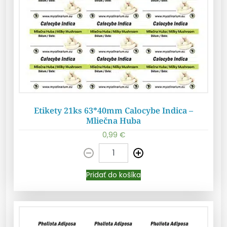
Etikety 21ks 63*40mm Calocybe Indica –
Mliečna Huba
0,99
€
Pridať do košíka
Pridať do košíka