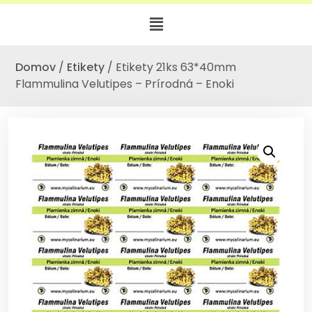
Domov
/
Etikety
/ Etikety 21ks 63*40mm
Flammulina Velutipes – Prírodná – Enoki