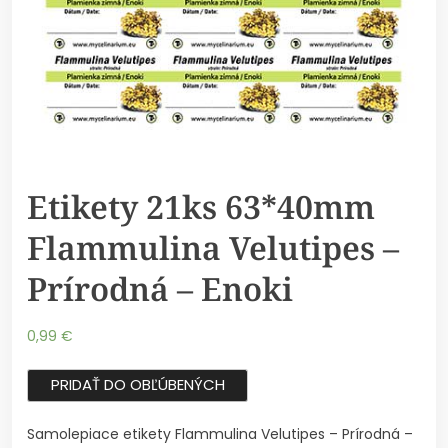
Etikety 21ks 63*40mm
Flammulina Velutipes –
Prírodná – Enoki
0,99
€
PRIDAŤ DO OBĽÚBENÝCH
Samolepiace etikety Flammulina Velutipes – Prírodná –