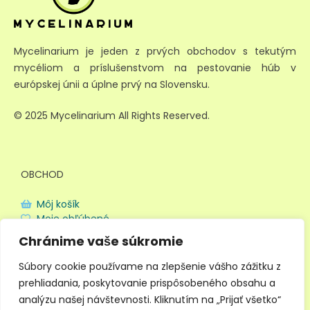
Mycelinarium je jeden z prvých obchodov s tekutým
mycéliom a príslušenstvom na pestovanie húb v
európskej únii a úplne prvý na Slovensku.
© 2025 Mycelinarium All Rights Reserved.
OBCHOD
Môj košík
Moje obľúbené
Doprava a platba
Chránime vaše súkromie
Obchodné podmienky
Ochrana súkromia
Súbory cookie používame na zlepšenie vášho zážitku z
prehliadania, poskytovanie prispôsobeného obsahu a
analýzu našej návštevnosti. Kliknutím na „Prijať všetko“