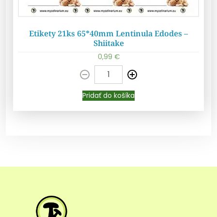
Etikety 21ks 65*40mm Lentinula Edodes –
Shiitake
0,99
€
Pridať do košíka
Pridať do košíka