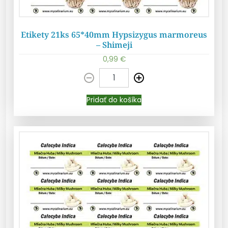
Etikety 21ks 65*40mm Hypsizygus marmoreus
– Shimeji
0,99
€
Pridať do košíka
Pridať do košíka