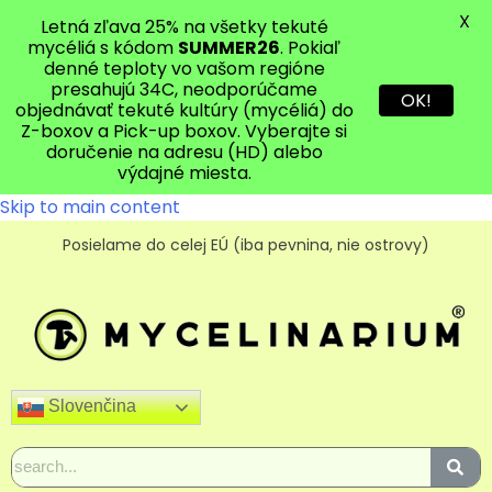
X
Letná zľava 25% na všetky tekuté
mycéliá s kódom
SUMMER26
. Pokiaľ
denné teploty vo vašom regióne
presahujú 34C, neodporúčame
OK!
objednávať tekuté kultúry (mycéliá) do
Z-boxov a Pick-up boxov. Vyberajte si
doručenie na adresu (HD) alebo
výdajné miesta.
Skip to main content
Posielame do celej EÚ (iba pevnina, nie ostrovy)
Slovenčina