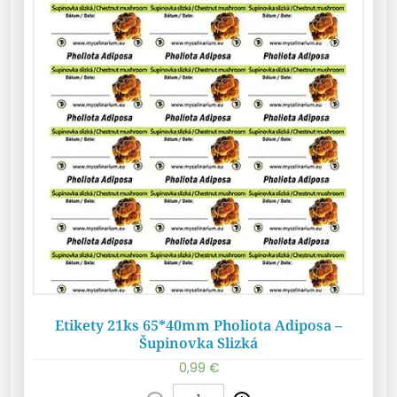
Etikety 21ks 65*40mm Pholiota Adiposa –
Šupinovka Slizká
0,99
€
Pridať do košíka