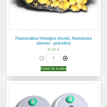
Flammulina Velutipes (Enoki, Plamienka
zimná) – prírodná
10,40
€
Pridať do košíka
Pridať do košíka