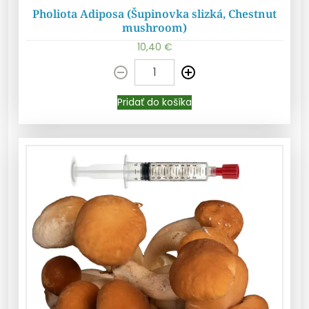
Pholiota Adiposa (Šupinovka slizká, Chestnut
mushroom)
10,40
€
Pridať do košíka
Pridať do košíka