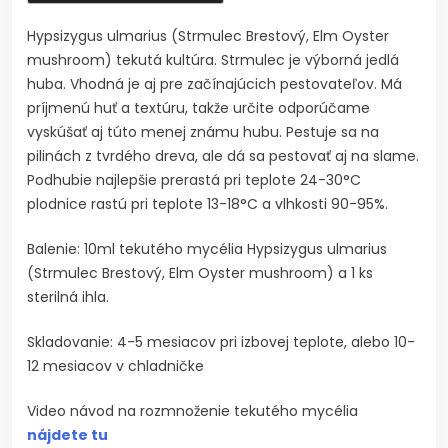
Hypsizygus ulmarius (Strmulec Brestový, Elm Oyster
mushroom) tekutá kultúra. Strmulec je výborná jedlá
huba. Vhodná je aj pre začínajúcich pestovateľov. Má
príjmenú huť a textúru, takže určite odporúčame
vyskúšať aj túto menej známu hubu. Pestuje sa na
pilinách z tvrdého dreva, ale dá sa pestovať aj na slame.
Podhubie najlepšie prerastá pri teplote 24-30°C
plodnice rastú pri teplote 13-18°C a vlhkosti 90-95%.
Balenie: 10ml tekutého mycélia Hypsizygus ulmarius
(Strmulec Brestový, Elm Oyster mushroom) a 1 ks
sterilná ihla.
Skladovanie: 4-5 mesiacov pri izbovej teplote, alebo 10-
12 mesiacov v chladničke
Video návod na rozmnoženie tekutého mycélia
nájdete tu