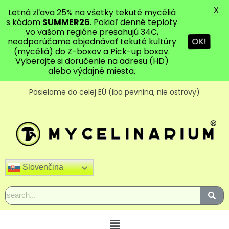
X
Letná zľava 25% na všetky tekuté mycéliá
s kódom
SUMMER26
. Pokiaľ denné teploty
vo vašom regióne presahujú 34C,
neodporúčame objednávať tekuté kultúry
OK!
(mycéliá) do Z-boxov a Pick-up boxov.
Vyberajte si doručenie na adresu (HD)
alebo výdajné miesta.
Posielame do celej EÚ (iba pevnina, nie ostrovy)
Slovenčina