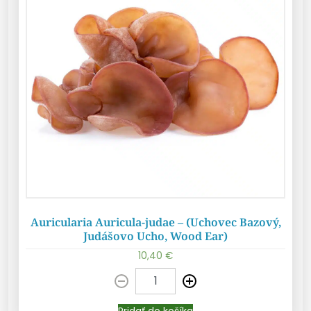
Auricularia Auricula-judae – (Uchovec Bazový,
Judášovo Ucho, Wood Ear)
10,40
€
Pridať do košíka
Pridať do košíka