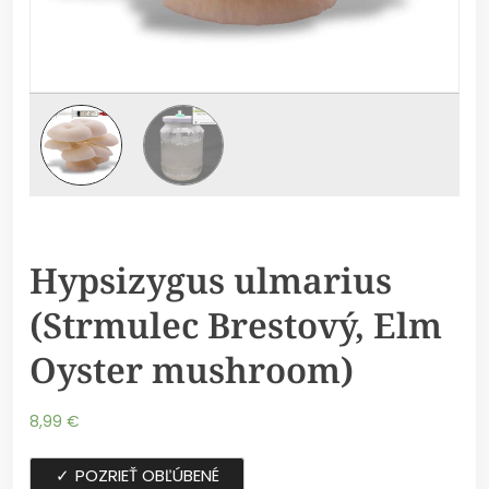
Hypsizygus ulmarius
(Strmulec Brestový, Elm
Oyster mushroom)
8,99
€
POZRIEŤ OBĽÚBENÉ