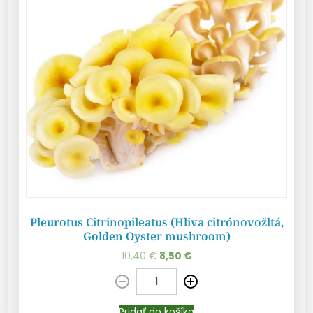
Pleurotus Citrinopileatus (Hliva citrónovožltá,
Golden Oyster mushroom)
10,40
€
8,50
€
Pridať do košíka
Pridať do košíka