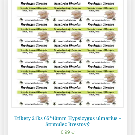
Etikety 21ks 65*40mm Hypsizygus ulmarius –
Strmulec Brestový
0,99
€
Pridať do košíka