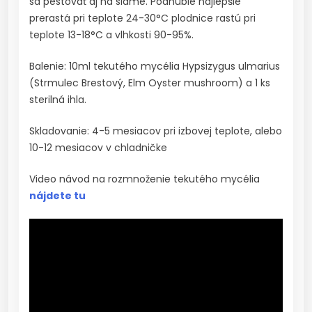
sa pestovať aj na slame. Podhubie najlepšie
prerastá pri teplote 24-30°C plodnice rastú pri
teplote 13-18°C a vlhkosti 90-95%.
Balenie: 10ml tekutého mycélia Hypsizygus ulmarius
(Strmulec Brestový, Elm Oyster mushroom) a 1 ks
sterilná ihla.
Skladovanie: 4-5 mesiacov pri izbovej teplote, alebo
10-12 mesiacov v chladničke
Video návod na rozmnoženie tekutého mycélia
nájdete tu