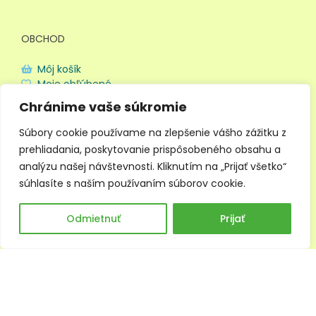
OBCHOD
Môj košík
Moje obľúbené
Doprava a platba
Chránime vaše súkromie
Obchodné podmienky
Ochrana súkromia
Súbory cookie používame na zlepšenie vášho zážitku z
prehliadania, poskytovanie prispôsobeného obsahu a
analýzu našej návštevnosti. Kliknutím na „Prijať všetko“
súhlasíte s naším používaním súborov cookie.
0
Odmietnuť
Prijať