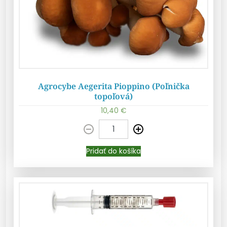
Agrocybe Aegerita Pioppino (Poľnička
topoľová)
10,40
€
Pridať do košíka
Pridať do košíka