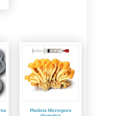
rna
Pholiota Microspora
(Nameko)