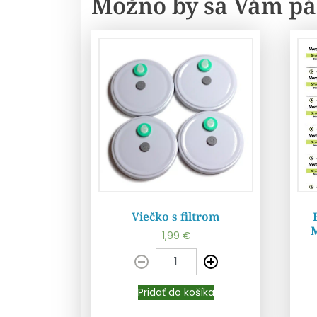
Možno by sa Vám pá
Viečko s filtrom
M
1,99
€
Pridať do košíka
Pridať do košíka