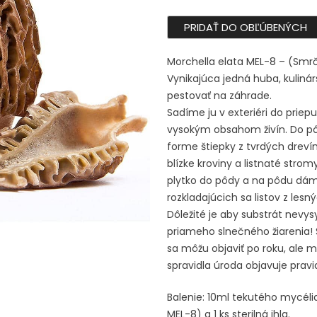
PRIDAŤ DO OBĽÚBENÝCH
Morchella elata MEL-8 – (Sm
Vynikajúca jedná huba, kuliná
pestovať na záhrade.
Sadíme ju v exteriéri do prie
vysokým obsahom živín. Do pô
forme štiepky z tvrdých dreví
blízke kroviny a listnaté str
plytko do pôdy a na pôdu dám
rozkladajúcich sa listov z lesn
Dôležité je aby substrát nevys
priameho slnečného žiarenia! 
sa môžu objaviť po roku, ale m
spravidla úroda objavuje pravi
Balenie: 10ml tekutého mycéli
MEL-8) a 1 ks sterilná ihla.