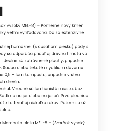
rčok vysoký MEL-8) – Pomerne nový kmeň.
rsky veľmi vyhľadávaná. Dá sa extenzívne
pustnej humóznej (s obsahom piesku) pôdy s
dy sa odporúča pridať aj drevná hmota vo
n. Ideálne sú zatrávnené plochy, pripadne
omy. Sadbu alebo tekuté mycélium dávame
e 0,5 – 1cm kompostu, prípadne vrstvu
ých drevín.
ychal. Vhodné sú len tienisté miesta, bez
Sadíme na jar alebo na jeseň. Prvé plodnice
ôže to trvať aj niekoľko rokov. Potom sa už
delne.
a Morchella elata MEL-8 – (Smrčok vysoký