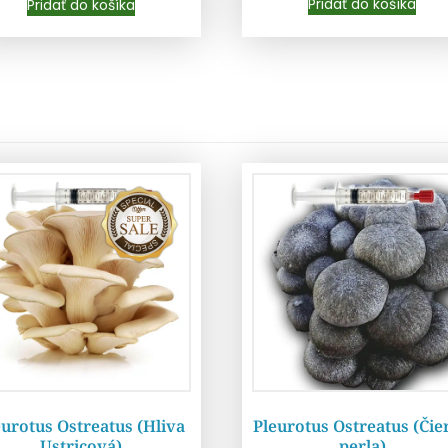
Pridať do košíka
Pridať do košíka
eurotus Ostreatus (Hliva
Pleurotus Ostreatus (Čie
Ustricová)
perla)