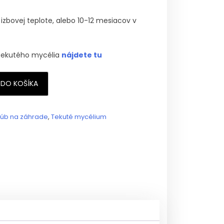
izbovej teplote, alebo 10-12 mesiacov v
tekutého mycélia
nájdete tu
 DO KOŠÍKA
húb na záhrade
,
Tekuté mycélium