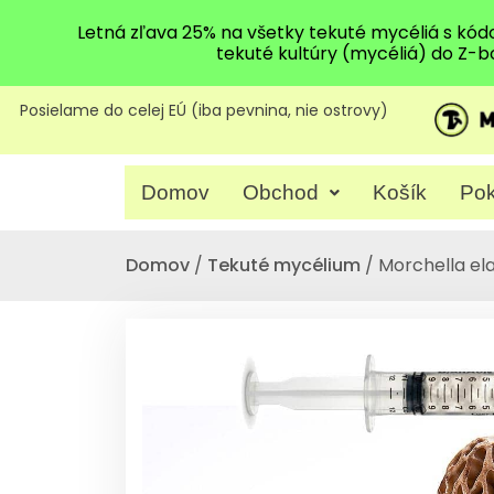
Letná zľava 25% na všetky tekuté mycéliá s kó
tekuté kultúry (mycéliá) do Z-b
Posielame do celej EÚ (iba pevnina, nie ostrovy)
Domov
Obchod
Košík
Pok
Domov
/
Tekuté mycélium
/ Morchella el