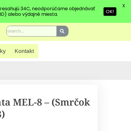
X
 presahujú 34C, neodporúčame objednávať
OK!
HD) alebo výdajné miesta.
ky
Kontakt
ata MEL-8 – (Smrčok
)