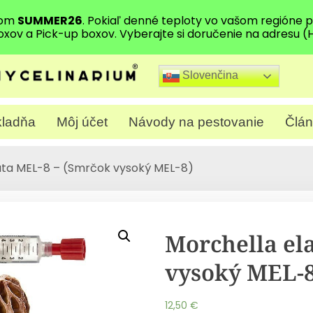
dom
SUMMER26
. Pokiaľ denné teploty vo vašom regióne
oxov a Pick-up boxov. Vyberajte si doručenie na adresu (
Slovenčina
ladňa
Môj účet
Návody na pestovanie
Člán
ata MEL-8 – (Smrčok vysoký MEL-8)
Morchella el
vysoký MEL-8
12,50
€