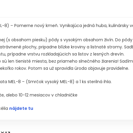
L-8) – Pomerne nový kmeň. Vynikajúca jedná huba, kulinársky 
znej (s obsahom piesku) pôdy s vysokým obsahom živín. Do pôdy
 zatrávnené plochy, pripadne blízke kroviny a listnaté stromy. 
 prípadne vrstvu rozkladajúcich sa listov z lesných drevín.
 sú len tienisté miesta, bez priameho slnečného žiarenia! Sadíme
iekoľko rokov. Potom sa už spravidla úroda objavuje pravidelne.
ata MEL-8 – (Smrčok vysoký MEL-8) a 1 ks sterilná ihla.
te, alebo 10-12 mesiacov v chladničke
élia
nájdete tu