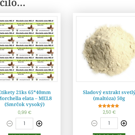
čilo…
Etikety 21ks 65*40mm
Sladový extrakt svetl
orchella elata – MEL8
(maltóza) 50g
(Smrčok vysoký)
Pridať do košíka
Pridať do košíka
2,50
€
Hodnotenie
0,99
€
5.00
z 5