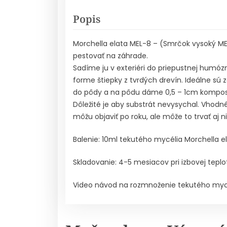
Popis
Morchella elata MEL-8 – (Smrčok vysoký ME
pestovať na záhrade.
Sadíme ju v exteriéri do priepustnej humó
forme štiepky z tvrdých drevín. Ideálne sú
do pôdy a na pôdu dáme 0,5 – 1cm kompostu,
Dôležité je aby substrát nevysychal. Vhodné
môžu objaviť po roku, ale môže to trvať aj n
Balenie: 10ml tekutého mycélia Morchella el
Skladovanie: 4-5 mesiacov pri izbovej teplo
Video návod na rozmnoženie tekutého myc