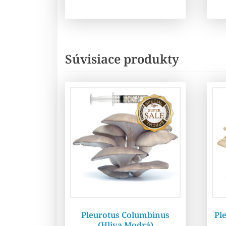
Súvisiace produkty
Pleurotus Columbinus
Pl
(Hliva Modrá)