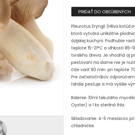
PRIDAŤ DO OBĽÚBENÝCH
Pleurotus Eryngii (Hliva kotúčo
ktorá vytvára unikátne plodni
ázijskej kuchyni. Podhubie rast
teplote 15-21°C a vlhkosti 85-
tvrdého dreva. Je vhodná aj pr
pestovaní na slame nie je nutn
čiže variť 90 min. pri teplote 
Pre začiatočníkov odporúča
ľahšie pestuje a má vyššie vý
Balenie: 10ml tekutého mycélia
Oyster) a 1 ks sterilná ihla.
Skladovanie: 4-5 mesiacov pri 
chladničke