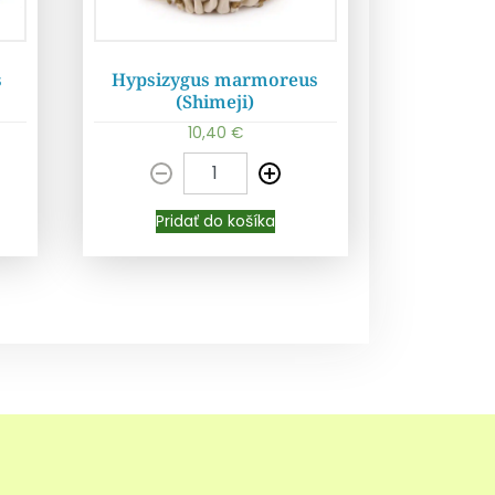
s
Hypsizygus marmoreus
(Shimeji)
10,40
€
Pridať do košíka
Pridať do košíka