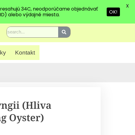
X
 presahujú 34C, neodporúčame objednávať
OK!
HD) alebo výdajné miesta.
ky
Kontakt
ngii (Hliva
g Oyster)