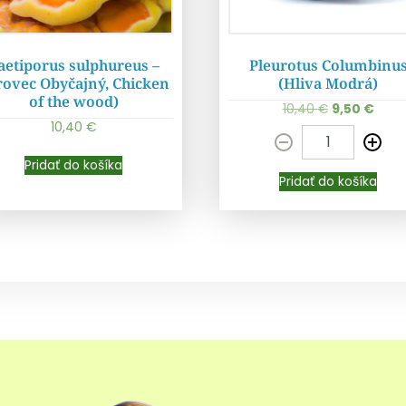
aetiporus sulphureus –
Pleurotus Columbinu
rovec Obyčajný, Chicken
(Hliva Modrá)
of the wood)
10,40
€
9,50
€
Pridať do košíka
Pridať do košíka
10,40
€
Pridať do košíka
Pridať do košíka