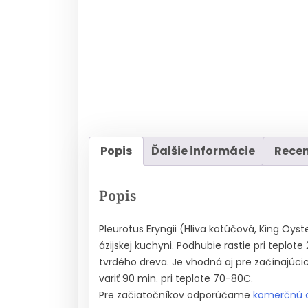
Popis
Ďalšie informácie
Recen
Popis
Pleurotus Eryngii (Hliva kotúčová, King Oyst
ázijskej kuchyni. Podhubie rastie pri teplot
tvrdého dreva. Je vhodná aj pre začínajúcic
variť 90 min. pri teplote 70-80C.
Pre začiatočníkov odporúčame
komerčnú o