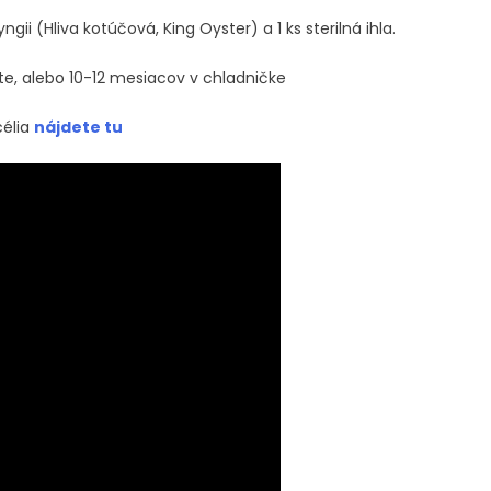
gii (Hliva kotúčová, King Oyster) a 1 ks sterilná ihla.
te, alebo 10-12 mesiacov v chladničke
élia
nájdete tu