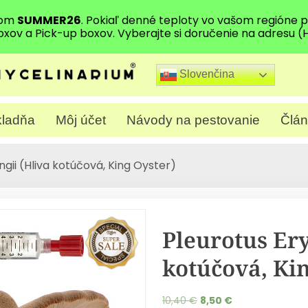
dom
SUMMER26
. Pokiaľ denné teploty vo vašom regióne
oxov a Pick-up boxov. Vyberajte si doručenie na adresu (
Slovenčina
ladňa
Môj účet
Návody na pestovanie
Člán
ngii (Hliva kotúčová, King Oyster)
Pleurotus Ery
kotúčová, Kin
10,40
€
8,50
€