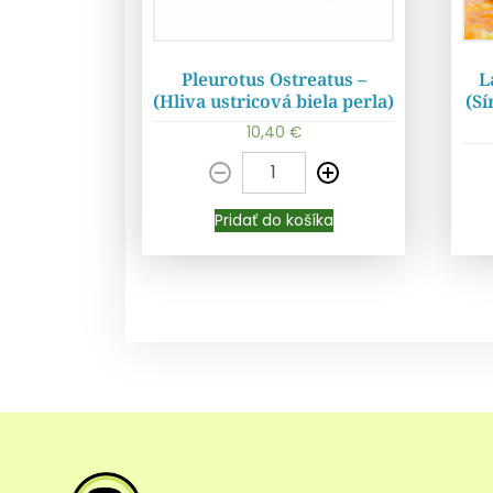
Pleurotus Ostreatus –
L
(Hliva ustricová biela perla)
(Sí
10,40
€
Pridať do košíka
Pridať do košíka