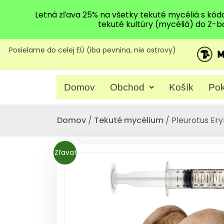
Letná zľava 25% na všetky tekuté mycéliá s kó
tekuté kultúry (mycéliá) do Z-b
Posielame do celej EÚ (iba pevnina, nie ostrovy)
Domov
Obchod
Košík
Pok
Domov
/
Tekuté mycélium
/ Pleurotus Ery
Zľava!