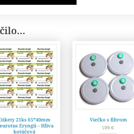
čilo…
Etikety 21ks 65*40mm
Viečko s filtrom
eurotus Eryngii – Hliva
1,99
€
kotúčová