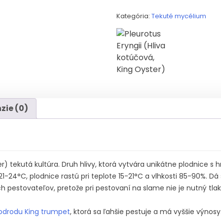
Kategória:
Tekuté mycélium
zie (0)
er) tekutá kultúra. Druh hlivy, ktorá vytvára unikátne plodnice 
e 21-24°C, plodnice rastú pri teplote 15-21°C a vlhkosti 85-90%. D
h pestovateľov, pretože pri pestovaní na slame nie je nutný tlak
drodu King trumpet
, ktorá sa ľahšie pestuje a má vyššie výnosy