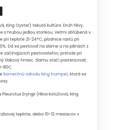
vá, King Oyster) tekutá kultúra. Druh hlivy,
ce s hrubou jedlou stonkou. Veľmi obľúbená v
ie pri teplote 21-24°C, plodnice rastú pri
90%. Dá sa pestovať na slame a na pilinách z
e začínajúcich pestovateľov, pretože pri
ý tlakový hrniec. Slamu stačí pasterizovať,
70-80C.
me
komerčnú odrodu King trumpet
, ktorá sa
nosy.
 Pleurotus Eryngii (Hliva kotúčová, King
izbovej teplote, alebo 10-12 mesiacov v