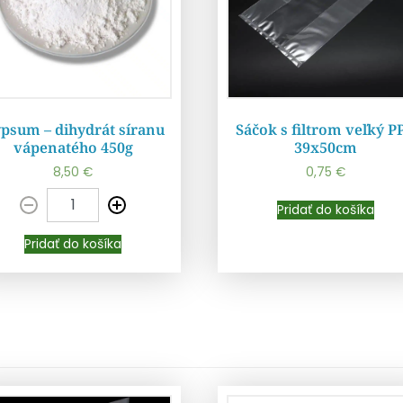
psum – dihydrát síranu
Sáčok s filtrom veľký PP
vápenatého 450g
39x50cm
8,50
€
0,75
€
Pridať do košíka
Pridať do košíka
Pridať do košíka
Pridať do košíka