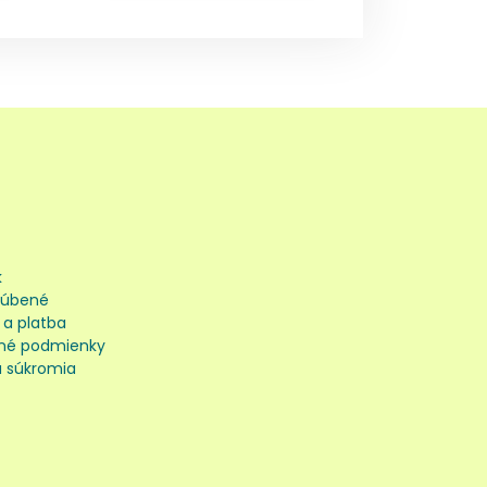
k
ľúbené
 a platba
né podmienky
 súkromia