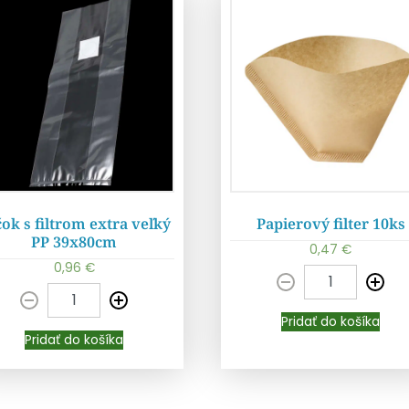
ok s filtrom extra veľký
Papierový filter 10ks
PP 39x80cm
0,47
€
0,96
€
Pridať do košíka
Pridať do košíka
Pridať do košíka
Pridať do košíka