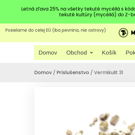
Letná zľava 25% na všetky tekuté mycéliá s kó
tekuté kultúry (mycéliá) do Z-b
Posielame do celej EÚ (iba pevnina, nie ostrovy)
Domov
Obchod
Košík
Pok
Domov
/
Príslušenstvo
/ Vermikulit 3l