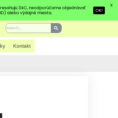
X
 presahujú 34C, neodporúčame objednávať
OK!
HD) alebo výdajné miesta.
ky
Kontakt