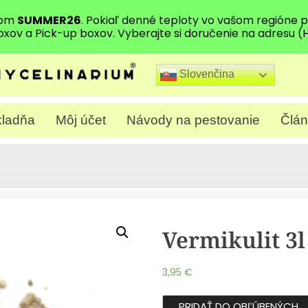
dom
SUMMER26
. Pokiaľ denné teploty vo vašom regióne
oxov a Pick-up boxov. Vyberajte si doručenie na adresu (
Slovenčina
ladňa
Môj účet
Návody na pestovanie
Člán
Vermikulit 3l
3,95
€
PRIDAŤ DO OBĽÚBENÝCH