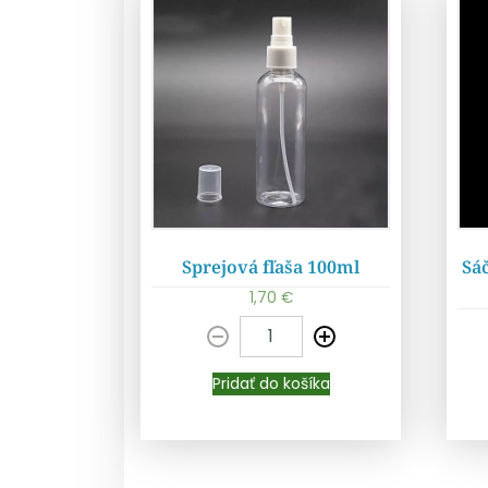
Sprejová fľaša 100ml
Sáč
1,70
€
Pridať do košíka
Pridať do košíka