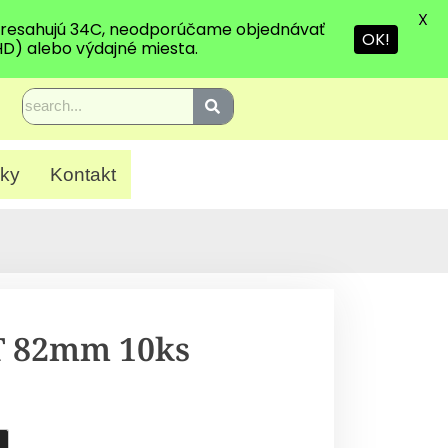
X
 presahujú 34C, neodporúčame objednávať
OK!
HD) alebo výdajné miesta.
ky
Kontakt
T 82mm 10ks