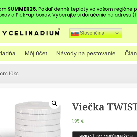
dom
SUMMER26
. Pokiaľ denné teploty vo vašom regióne
oxov a Pick-up boxov. Vyberajte si doručenie na adresu (
Slovenčina
ladňa
Môj účet
Návody na pestovanie
Člán
mm 10ks
Viečka TWIS
1,95
€
PRIDAŤ DO OBĽÚBENÝCH