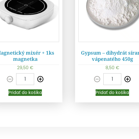
agnetický mixér + 1ks
Gypsum – dihydrát síra
magnetka
vápenatého 450g
29,50
€
8,50
€
Pridať do košíka
Pridať do košíka
Pridať do košíka
Pridať do košíka