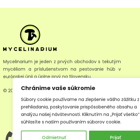
Mycelinarium je jeden z prvých obchodov s tekutým
mycéliom a príslušenstvom na pestovanie húb v
európskej únii a úplne prvý na Slovensku.
Chránime vaše súkromie
© 2025 Mycelinarium All Rights Reserved.
Súbory cookie používame na zlepšenie vášho zážitku z
prehliadania, poskytovanie prispôsobeného obsahu a
analýzu našej návštevnosti. Kliknutím na „Prijať všetko“
súhlasíte s naším používaním súborov cookie.
Zavolajte nám, hovoríme slovensky a anglicky:
Odmietnuť
Prijať