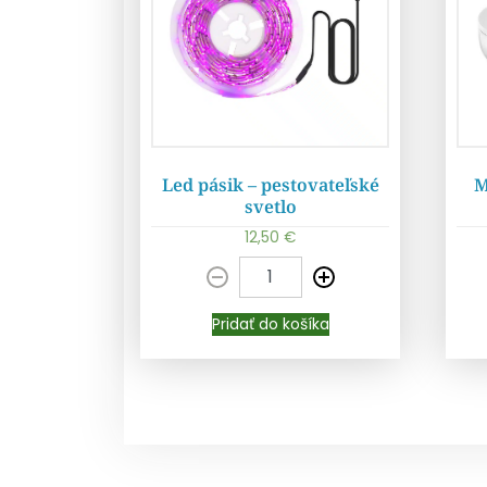
Led pásik – pestovateľské
M
svetlo
12,50
€
Pridať do košíka
Pridať do košíka