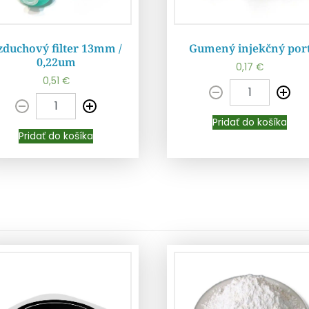
zduchový filter 13mm /
Gumený injekčný por
0,22um
0,17
€
0,51
€
Pridať do košíka
Pridať do košíka
Pridať do košíka
Pridať do košíka