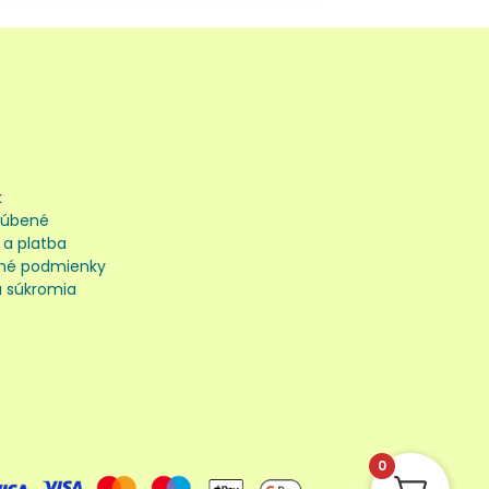
k
ľúbené
 a platba
né podmienky
 súkromia
0