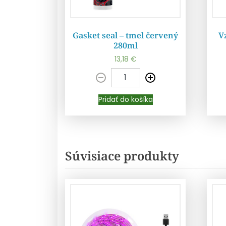
Gasket seal – tmel červený
V
280ml
13,18
€
Pridať do košíka
Pridať do košíka
Súvisiace produkty