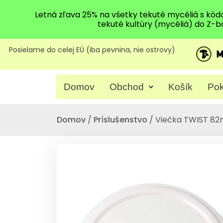
Letná zľava 25% na všetky tekuté mycéliá s kó
tekuté kultúry (mycéliá) do Z-b
Posielame do celej EÚ (iba pevnina, nie ostrovy)
Domov
Obchod
Košík
Pok
Domov
/
Príslušenstvo
/ Viečka TWIST 82