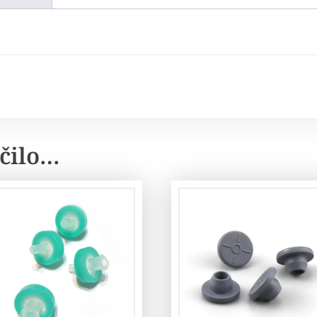
čilo…