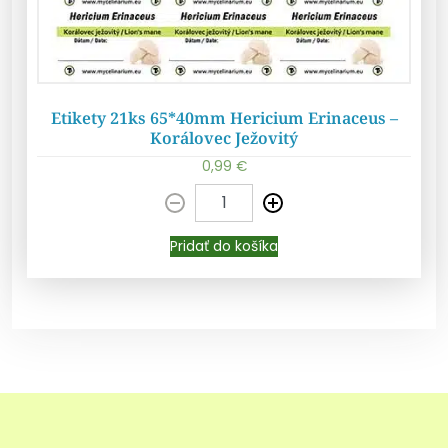
Etikety 21ks 65*40mm Hericium Erinaceus –
Korálovec Ježovitý
0,99
€
Pridať do košíka
Pridať do košíka