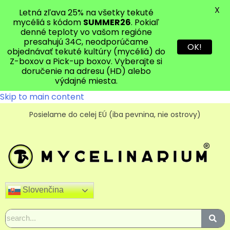
X
Letná zľava 25% na všetky tekuté
mycéliá s kódom
SUMMER26
. Pokiaľ
denné teploty vo vašom regióne
presahujú 34C, neodporúčame
OK!
objednávať tekuté kultúry (mycéliá) do
Z-boxov a Pick-up boxov. Vyberajte si
doručenie na adresu (HD) alebo
výdajné miesta.
Skip to main content
Posielame do celej EÚ (iba pevnina, nie ostrovy)
Slovenčina