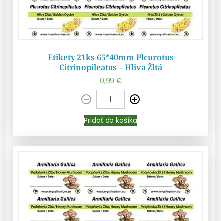
Etikety 21ks 65*40mm Pleurotus
Citrinopileatus – Hliva Žltá
0,99
€
Pridať do košíka
Pridať do košíka