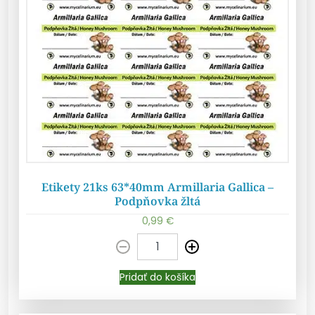
Etikety 21ks 63*40mm Armillaria Gallica –
Podpňovka žltá
0,99
€
Pridať do košíka
Pridať do košíka