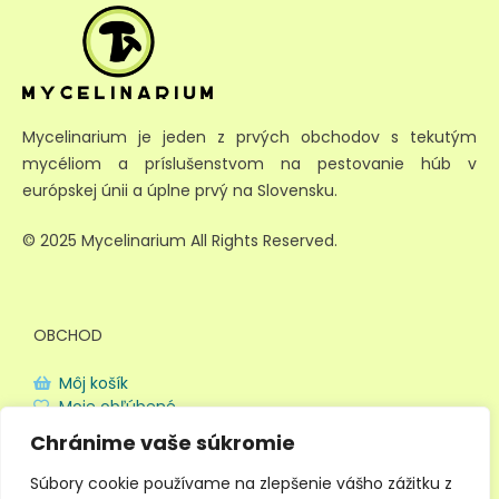
Mycelinarium je jeden z prvých obchodov s tekutým
mycéliom a príslušenstvom na pestovanie húb v
európskej únii a úplne prvý na Slovensku.
© 2025 Mycelinarium All Rights Reserved.
OBCHOD
Môj košík
Moje obľúbené
Doprava a platba
Chránime vaše súkromie
Obchodné podmienky
Ochrana súkromia
Súbory cookie používame na zlepšenie vášho zážitku z