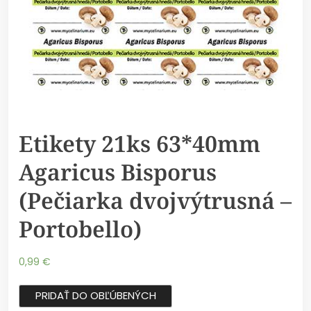
Etikety 21ks 63*40mm
Agaricus Bisporus
(Pečiarka dvojvýtrusná –
Portobello)
0,99
€
PRIDAŤ DO OBĽÚBENÝCH