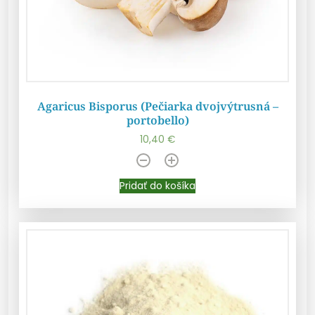
Agaricus Bisporus (Pečiarka dvojvýtrusná –
portobello)
10,40
€
Pridať do košíka
Pridať do košíka