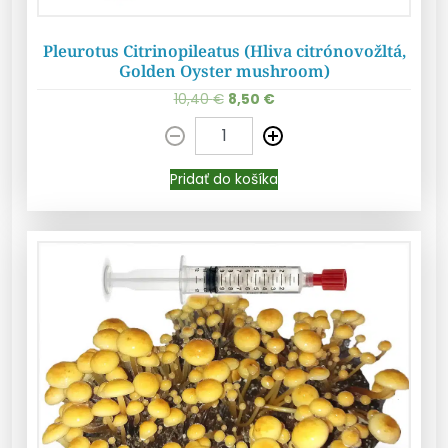
Pleurotus Citrinopileatus (Hliva citrónovožltá,
Golden Oyster mushroom)
10,40
€
8,50
€
Pridať do košíka
Pridať do košíka