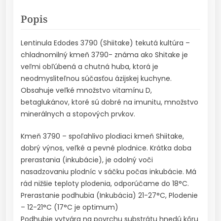
Popis
Lentinula Edodes 3790 (Shiitake) tekutá kultúra –
chladnomilný kmeň 3790- známa ako Shitake je
veľmi obľúbená a chutná huba, ktorá je
neodmysliteľnou súčasťou ázijskej kuchyne.
Obsahuje veľké množstvo vitamínu D,
betaglukánov, ktoré sú dobré na imunitu, množstvo
minerálnych a stopových prvkov.
Kmeň 3790 – spoľahlivo plodiaci kmeň Shiitake,
dobrý výnos, veľké a pevné plodnice. Krátka doba
prerastania (inkubácie), je odolný voči
nasadzovaniu plodníc v sáčku počas inkubácie. Má
rád nižšie teploty plodenia, odporúčame do 18°C.
Prerastanie podhubia (Inkubácia) 21-27°C, Plodenie
– 12-21°C (17°C je optimum)
Podhubie vytvára na povrchu substrátu hnedú kôru