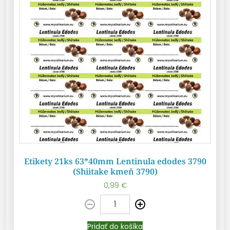
Etikety 21ks 63*40mm Lentinula edodes 3790
(Shiitake kmeň 3790)
0,99
€
Pridať do košíka
Pridať do košíka