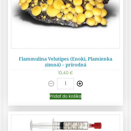
Flammulina Velutipes (Enoki, Plamienka
zimná) – prírodná
10,40
€
Pridať do košíka
Pridať do košíka