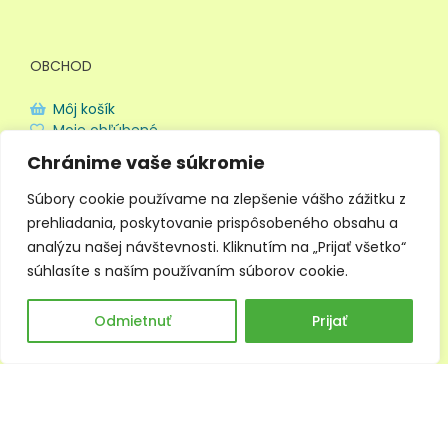
OBCHOD
Môj košík
Moje obľúbené
Doprava a platba
Chránime vaše súkromie
Obchodné podmienky
Ochrana súkromia
Súbory cookie používame na zlepšenie vášho zážitku z
prehliadania, poskytovanie prispôsobeného obsahu a
analýzu našej návštevnosti. Kliknutím na „Prijať všetko“
súhlasíte s naším používaním súborov cookie.
0
Odmietnuť
Prijať