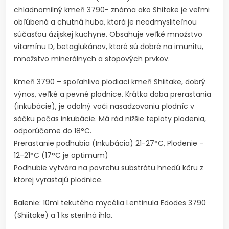
chladnomilný kmeň 3790- známa ako Shitake je veľmi
obľúbená a chutná huba, ktorá je neodmysliteľnou
súčasťou ázijskej kuchyne. Obsahuje veľké množstvo
vitamínu D, betaglukánov, ktoré sú dobré na imunitu,
množstvo minerálnych a stopových prvkov.
Kmeň 3790 – spoľahlivo plodiaci kmeň Shiitake, dobrý
výnos, veľké a pevné plodnice. Krátka doba prerastania
(inkubácie), je odolný voči nasadzovaniu plodníc v
sáčku počas inkubácie. Má rád nižšie teploty plodenia,
odporúčame do 18°C.
Prerastanie podhubia (Inkubácia) 21-27°C, Plodenie –
12-21°C (17°C je optimum)
Podhubie vytvára na povrchu substrátu hnedú kôru z
ktorej vyrastajú plodnice.
Balenie: 10ml tekutého mycélia Lentinula Edodes 3790
(Shiitake) a 1 ks sterilná ihla.