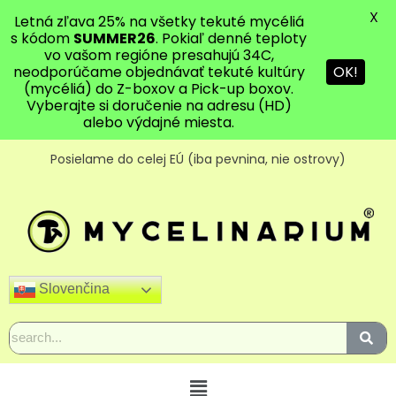
X
Letná zľava 25% na všetky tekuté mycéliá
s kódom
SUMMER26
. Pokiaľ denné teploty
vo vašom regióne presahujú 34C,
OK!
neodporúčame objednávať tekuté kultúry
(mycéliá) do Z-boxov a Pick-up boxov.
Vyberajte si doručenie na adresu (HD)
alebo výdajné miesta.
Posielame do celej EÚ (iba pevnina, nie ostrovy)
Slovenčina