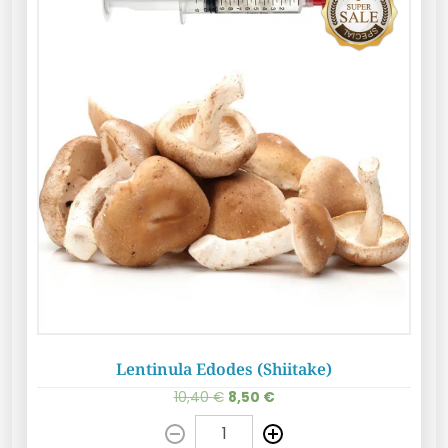
Lentinula Edodes (Shiitake)
10,40
€
8,50
€
Pridať do košíka