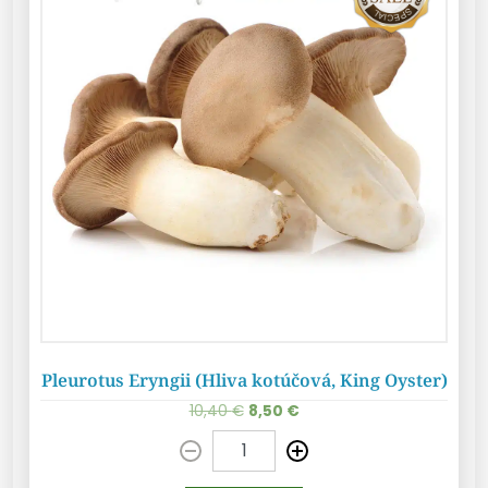
Pleurotus Eryngii (Hliva kotúčová, King Oyster)
10,40
€
8,50
€
Pridať do košíka