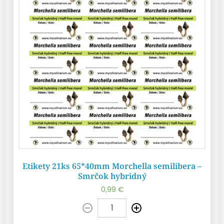
Etikety 21ks 65*40mm Morchella semilibera –
Smrčok hybridný
0,99
€
Pridať do košíka