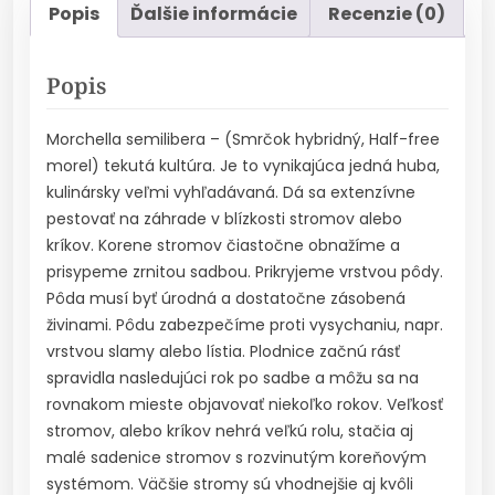
Popis
Ďalšie informácie
Recenzie (0)
Popis
Morchella semilibera – (Smrčok hybridný, Half-free
morel) tekutá kultúra. Je to vynikajúca jedná huba,
kulinársky veľmi vyhľadávaná. Dá sa extenzívne
pestovať na záhrade v blízkosti stromov alebo
kríkov. Korene stromov čiastočne obnažíme a
prisypeme zrnitou sadbou. Prikryjeme vrstvou pôdy.
Pôda musí byť úrodná a dostatočne zásobená
živinami. Pôdu zabezpečíme proti vysychaniu, napr.
vrstvou slamy alebo lístia. Plodnice začnú rásť
spravidla nasledujúci rok po sadbe a môžu sa na
rovnakom mieste objavovať niekoľko rokov. Veľkosť
stromov, alebo kríkov nehrá veľkú rolu, stačia aj
malé sadenice stromov s rozvinutým koreňovým
systémom. Väčšie stromy sú vhodnejšie aj kvôli