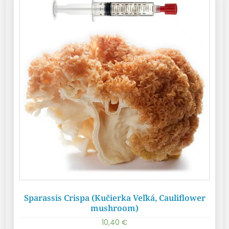
Sparassis Crispa (Kučierka Veľká, Cauliflower
mushroom)
10,40
€
Pridať do košíka