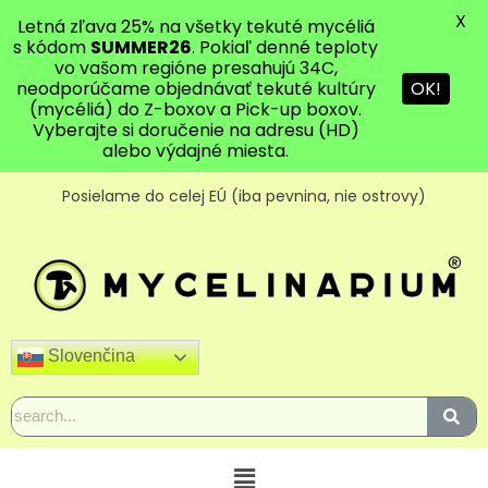
X
Letná zľava 25% na všetky tekuté mycéliá
s kódom
SUMMER26
. Pokiaľ denné teploty
vo vašom regióne presahujú 34C,
neodporúčame objednávať tekuté kultúry
OK!
(mycéliá) do Z-boxov a Pick-up boxov.
Vyberajte si doručenie na adresu (HD)
alebo výdajné miesta.
Posielame do celej EÚ (iba pevnina, nie ostrovy)
Slovenčina