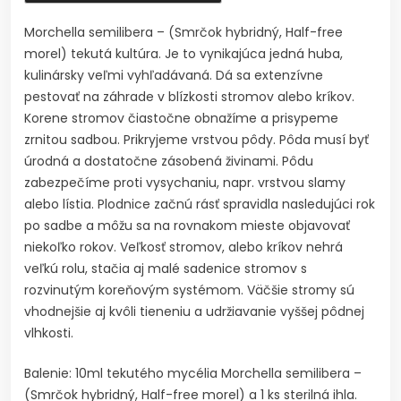
Morchella semilibera – (Smrčok hybridný, Half-free
morel) tekutá kultúra. Je to vynikajúca jedná huba,
kulinársky veľmi vyhľadávaná. Dá sa extenzívne
pestovať na záhrade v blízkosti stromov alebo kríkov.
Korene stromov čiastočne obnažíme a prisypeme
zrnitou sadbou. Prikryjeme vrstvou pôdy. Pôda musí byť
úrodná a dostatočne zásobená živinami. Pôdu
zabezpečíme proti vysychaniu, napr. vrstvou slamy
alebo lístia. Plodnice začnú rásť spravidla nasledujúci rok
po sadbe a môžu sa na rovnakom mieste objavovať
niekoľko rokov. Veľkosť stromov, alebo kríkov nehrá
veľkú rolu, stačia aj malé sadenice stromov s
rozvinutým koreňovým systémom. Väčšie stromy sú
vhodnejšie aj kvôli tieneniu a udržiavanie vyššej pôdnej
vlhkosti.
Balenie: 10ml tekutého mycélia Morchella semilibera –
(Smrčok hybridný, Half-free morel) a 1 ks sterilná ihla.