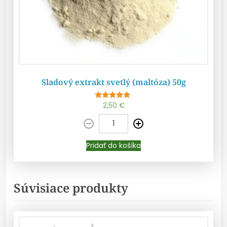
Sladový extrakt svetlý (maltóza) 50g
2,50
€
Hodnotenie
Pridať do košíka
5.00
z 5
Pridať do košíka
Súvisiace produkty